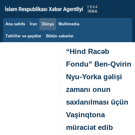
Ana səhifə
İran
Dünya
Multimedia
8 avqust 2026
Təhlillər və qeydlər
Bütün xəbərlər
“Hind Racəb
Fondu” Ben-Qvirin
Nyu-Yorka gəlişi
zamanı onun
saxlanılması üçün
Vaşinqtona
müraciət edib