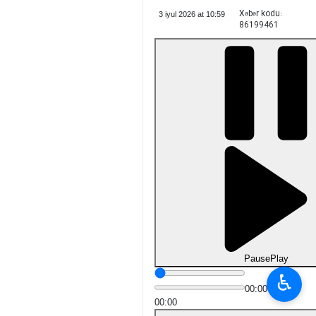
Xəbər kodu:
3 iyul 2026 at 10:59
86199461
Pause
Play
♿︎
00:00
00:00