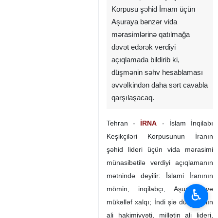
Korpusu şəhid İmam üçün
Aşuraya bənzər vida
mərasimlərinə qatılmağa
dəvət edərək verdiyi
açıqlamada bildirib ki,
düşmənin səhv hesablaması
əvvəlkindən daha sərt cavabla
qarşılaşacaq.
Tehran -
İRNA
- İslam İnqilabı
Keşikçiləri Korpusunun İranın
şəhid lideri üçün vida mərasimi
münasibətilə verdiyi açıqlamanın
mətnində deyilir: İslami İranının
mömin, inqilabçı, Aşuraçı və
♿︎
mükəlləf xalqı; İndi şiə dünyasının
ali hakimiyyəti, millətin ali lideri,