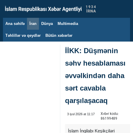
Ana səhifə
İran
Dünya
Multimedia
9 avqust 2026
Təhlillər və qeydlər
Bütün xəbərlər
İİKK: Düşmənin
səhv hesablaması
əvvəlkindən daha
sərt cavabla
qarşılaşacaq
Xəbər kodu:
3 iyul 2026 at 11:17
86199489
İslam İnqilabı Keşikçiləri