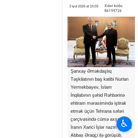
Xəbər kodu:
3 iyul 2026 at 15:03
86199726
Şanxay Əməkdaşlıq
Təşkilatının baş katibi Nurlan
Yermekbayev, İslam
İnqilabının şəhid Rəhbərinə
ehtiram mərasimində iştirak
etmək üçün Tehrana səfəri
çərçivəsində cümə axşamı
♿︎
İranın Xarici İşlər naziri Seyyid
Abbas Əraqçi ilə görüşüb.