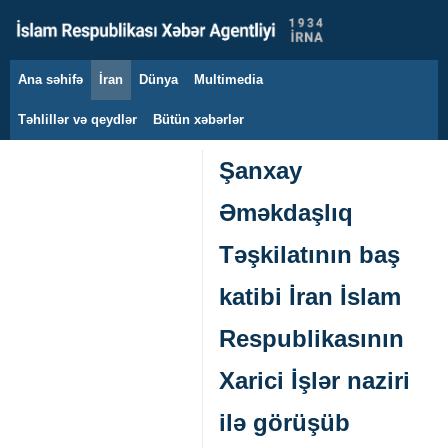
Ana səhifə
İran
Dünya
Multimedia
9 avqust 2026
Təhlillər və qeydlər
Bütün xəbərlər
Şanxay
Əməkdaşlıq
Təşkilatının baş
katibi İran İslam
Respublikasının
Xarici İşlər naziri
ilə görüşüb