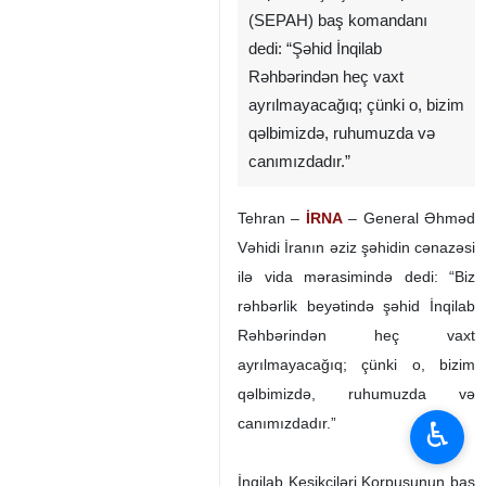
İnqilab Keşikçiləri Korpusunun
(SEPAH) baş komandanı
dedi: “Şəhid İnqilab
Rəhbərindən heç vaxt
ayrılmayacağıq; çünki o, bizim
qəlbimizdə, ruhumuzda və
canımızdadır.”
Tehran –
İRNA
– General Əhməd
Vəhidi İranın əziz şəhidin cənazəsi
ilə vida mərasimində dedi: “Biz
♿︎
rəhbərlik beyətində şəhid İnqilab
Rəhbərindən heç vaxt