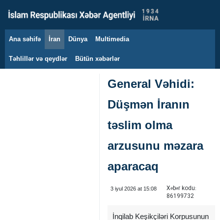
Ana səhifə
İran
Dünya
Multimedia
7 avqust 2026
Təhlillər və qeydlər
Bütün xəbərlər
General Vəhidi:
Düşmən İranın
təslim olma
arzusunu məzara
aparacaq
Xəbər kodu:
3 iyul 2026 at 15:08
86199732