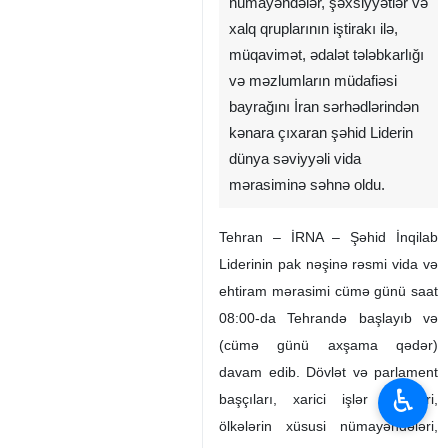
nümayəndələr, şəxsiyyətlər və
xalq qruplarının iştirakı ilə,
müqavimət, ədalət tələbkarlığı
və məzlumların müdafiəsi
bayrağını İran sərhədlərindən
kənara çıxaran şəhid Liderin
dünya səviyyəli vida
mərasiminə səhnə oldu.
Tehran – İRNA – Şəhid İnqilab
Liderinin pak nəşinə rəsmi vida və
ehtiram mərasimi cümə günü saat
08:00-da Tehrandə başlayıb və
(cümə günü axşama qədər)
davam edib. Dövlət və parlament
♿︎
başçıları, xarici işlər nazirləri,
ölkələrin xüsusi nümayəndələri,