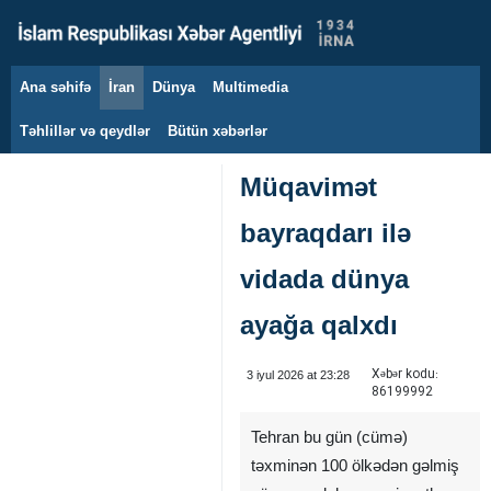
Ana səhifə
İran
Dünya
Multimedia
9 avqust 2026
Təhlillər və qeydlər
Bütün xəbərlər
Müqavimət
bayraqdarı ilə
vidada dünya
ayağa qalxdı
Xəbər kodu:
3 iyul 2026 at 23:28
86199992
Tehran bu gün (cümə)
təxminən 100 ölkədən gəlmiş