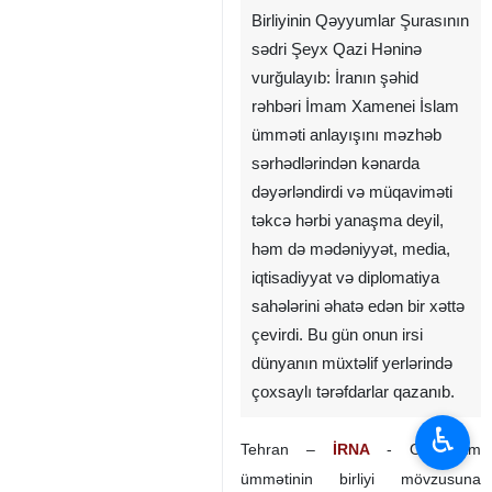
Birliyinin Qəyyumlar Şurasının
sədri Şeyx Qazi Həninə
vurğulayıb: İranın şəhid
rəhbəri İmam Xamenei İslam
ümməti anlayışını məzhəb
sərhədlərindən kənarda
dəyərləndirdi və müqaviməti
təkcə hərbi yanaşma deyil,
həm də mədəniyyət, media,
iqtisadiyyat və diplomatiya
sahələrini əhatə edən bir xəttə
çevirdi. Bu gün onun irsi
dünyanın müxtəlif yerlərində
çoxsaylı tərəfdarlar qazanıb.
♿︎
Tehran –
İRNA
- O, İslam
ümmətinin birliyi mövzusuna