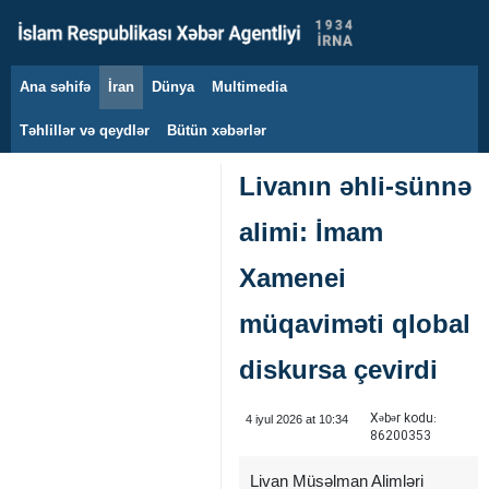
Ana səhifə
İran
Dünya
Multimedia
6 avqust 2026
Təhlillər və qeydlər
Bütün xəbərlər
Livanın əhli-sünnə
alimi: İmam
Xamenei
müqaviməti qlobal
diskursa çevirdi
Xəbər kodu:
4 iyul 2026 at 10:34
86200353
Livan Müsəlman Alimləri