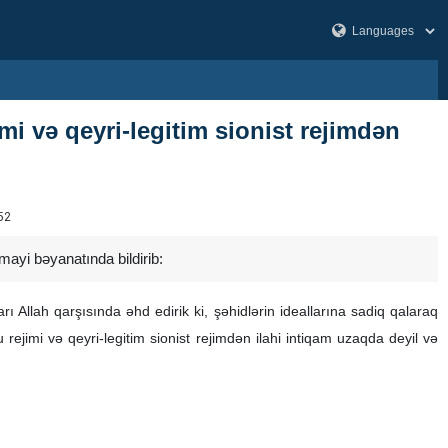
i və qeyri-legitim sionist rejimdən
52
ayi bəyanatında bildirib:
Allah qarşısında əhd edirik ki, şəhidlərin ideallarına sadiq qalaraq
rejimi və qeyri-legitim sionist rejimdən ilahi intiqam uzaqda deyil və