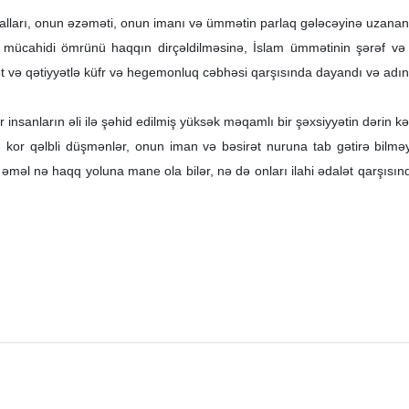
ealları, onun əzəməti, onun imanı və ümmətin parlaq gələcəyinə uzanan y
 mücahidi ömrünü haqqın dirçəldilməsinə, İslam ümmətinin şərəf və 
 və qətiyyətlə küfr və hegemonluq cəbhəsi qarşısında dayandı və adını 
insanların əli ilə şəhid edilmiş yüksək məqamlı bir şəxsiyyətin dərin k
n kor qəlbli düşmənlər, onun iman və bəsirət nuruna tab gətirə bilməy
çirkin əməl nə haqq yoluna mane ola bilər, nə də onları ilahi ədalət qar