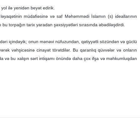
ol ilə yenidən beyət edirik.
ləyaqətinin müdafiəsinə və saf Məhəmmədi İslamın (s) ideallarının
bu torpağın tarix yaradan şəxsiyyətləri sırasında əbədiləşdirdi.
ədəri içindəyik; onun mənəvi nüfuzundan, qətiyyətli sözündən və güclü
ərək vəhşicəsinə cinayət törətdilər. Bu qaranlıq qüvvələr və onların
şısında və bu xalqın sərt intiqamı önündə daha çox ifşa və məhkumluqdan