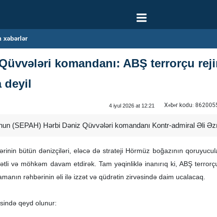
 xəbərlər
üvvələri komandanı: ABŞ terrorçu rejim
 deyil
Xəbər kodu:
862005
4 iyul 2026 at 12:21
sunun (SEPAH) Hərbi Dəniz Qüvvələri komandanı Kontr-admiral Əli Əzm
in bütün dənizçiləri, eləcə də strateji Hörmüz boğazının qoruyucuları 
tli və möhkəm davam etdirək. Tam yəqinliklə inanırıq ki, ABŞ terrorçu 
manın rəhbərinin əli ilə izzət və qüdrətin zirvəsində daim ucalacaq.
sində qeyd olunur: