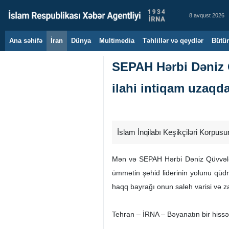
8 avqust 2026
Ana səhifə
İran
Dünya
Multimedia
Təhlillər və qeydlər
Bütün
SEPAH Hərbi Dəniz Q
ilahi intiqam uzaqda
İslam İnqilabı Keşikçiləri Korpu
Mən və SEPAH Hərbi Dəniz Qüvvələrin
ümmətin şəhid liderinin yolunu qüdrə
haqq bayrağı onun saleh varisi və za
Tehran – İRNA – Bəyanatın bir hissə