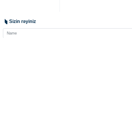
Sizin rəyiniz
Göndər
Seçilmişdir