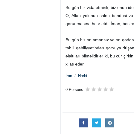
Bu gün biz vida etmirik; biz onun id
O, Allah yolunun saleh bəndəsi və
qorunmasına həsr etdi. İman, bəsirət
Bu gün biz ən amansız və ən qəddar 
təhlil qabiliyyətindən qorxuya düşə
əlaltıları bilməlidirlər ki, bu cür 
xilas edər.
İran
Hərbi
0 Persons