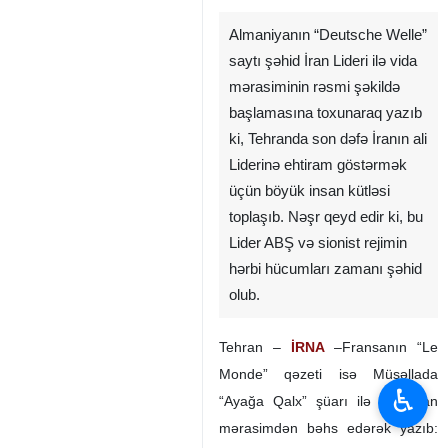
Almaniyanın “Deutsche Welle”
saytı şəhid İran Lideri ilə vida
mərasiminin rəsmi şəkildə
başlamasına toxunaraq yazıb
ki, Tehranda son dəfə İranın ali
Liderinə ehtiram göstərmək
üçün böyük insan kütləsi
toplaşıb. Nəşr qeyd edir ki, bu
Lider ABŞ və sionist rejimin
hərbi hücumları zamanı şəhid
olub.
Tehran –
İRNA
–Fransanın “Le
Monde” qəzeti isə Müsəllada
♿︎
“Ayağa Qalx” şüarı ilə başlanan
mərasimdən bəhs edərək yazıb: