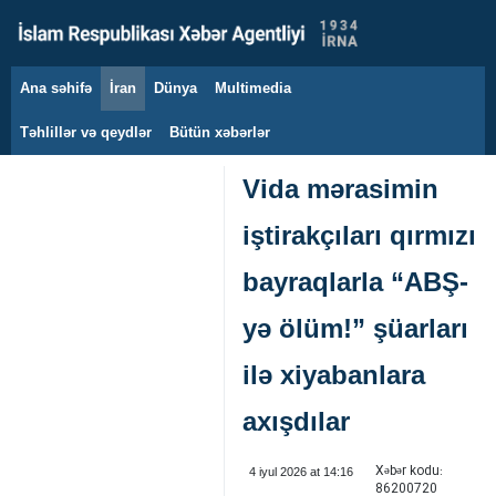
Ana səhifə
İran
Dünya
Multimedia
10 avqust 2026
Təhlillər və qeydlər
Bütün xəbərlər
Vida mərasimin
iştirakçıları qırmızı
bayraqlarla “ABŞ-
yə ölüm!” şüarları
ilə xiyabanlara
axışdılar
Xəbər kodu:
4 iyul 2026 at 14:16
86200720