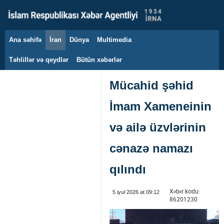
Ana səhifə
İran
Dünya
Multimedia
9 avqust 2026
Təhlillər və qeydlər
Bütün xəbərlər
Mücahid şəhid
İmam Xameneinin
və ailə üzvlərinin
cənazə namazı
qılındı
Xəbər kodu:
5 iyul 2026 at 09:12
86201230