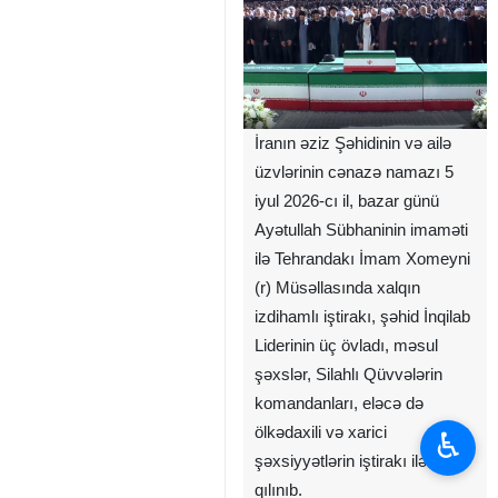
İranın əziz Şəhidinin və ailə
üzvlərinin cənazə namazı 5
iyul 2026-cı il, bazar günü
Ayətullah Sübhaninin imaməti
ilə Tehrandakı İmam Xomeyni
(r) Müsəllasında xalqın
izdihamlı iştirakı, şəhid İnqilab
Liderinin üç övladı, məsul
şəxslər, Silahlı Qüvvələrin
komandanları, eləcə də
ölkədaxili və xarici
♿︎
şəxsiyyətlərin iştirakı ilə
qılınıb.