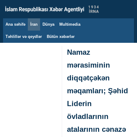
Ana səhifə
İran
Dünya
Multimedia
8 avqust 2026
Təhlillər və qeydlər
Bütün xəbərlər
Namaz
mərasiminin
diqqətçəkən
məqamları; Şəhid
Liderin
övladlarının
atalarının cənazə