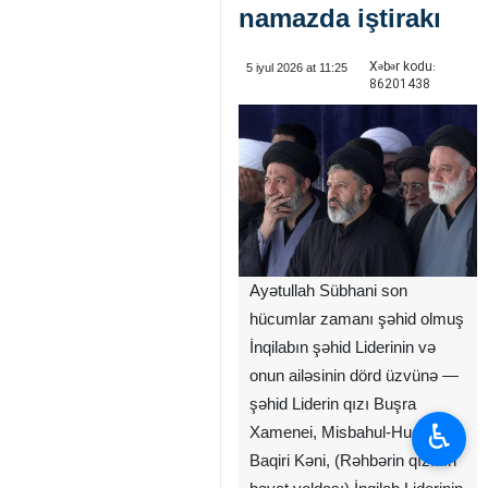
namazda iştirakı
Xəbər kodu:
5 iyul 2026 at 11:25
86201438
Ayətullah Sübhani son
hücumlar zamanı şəhid olmuş
İnqilabın şəhid Liderinin və
onun ailəsinin dörd üzvünə —
şəhid Liderin qızı Buşra
♿︎
Xamenei, Misbahul-Huda
Baqiri Kəni, (Rəhbərin qızının