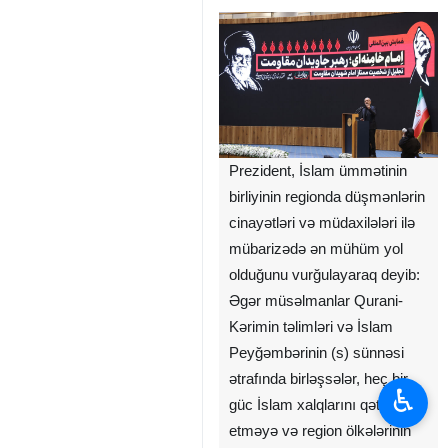
Prezident, İslam ümmətinin
birliyinin regionda düşmənlərin
cinayətləri və müdaxilələri ilə
mübarizədə ən mühüm yol
olduğunu vurğulayaraq deyib:
Əgər müsəlmanlar Qurani-
Kərimin təlimləri və İslam
Peyğəmbərinin (s) sünnəsi
ətrafında birləşsələr, heç bir
♿︎
güc İslam xalqlarını qətliam
etməyə və region ölkələrinin