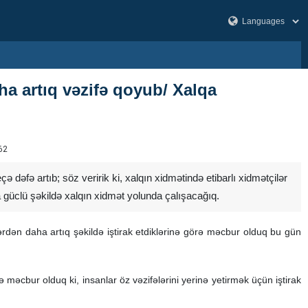
ha artıq vəzifə qoyub/ Xalqa
62
çə dəfə artıb; söz veririk ki, xalqın xidmətində etibarlı xidmətçilər
 güclü şəkildə xalqın xidmət yolunda çalışacağıq.
rdən daha artıq şəkildə iştirak etdiklərinə görə məcbur olduq bu gün
məcbur olduq ki, insanlar öz vəzifələrini yerinə yetirmək üçün iştirak