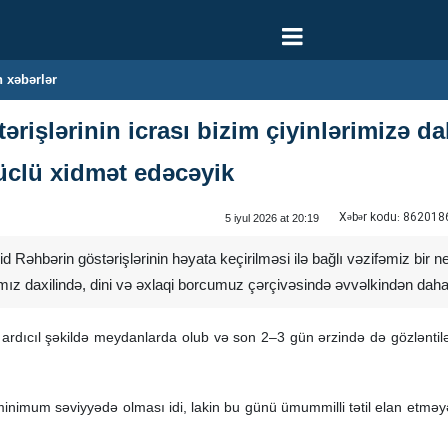
 xəbərlər
rişlərinin icrası bizim çiyinlərimizə da
üclü xidmət edəcəyik
Xəbər kodu:
862018
5 iyul 2026 at 20:19
hid Rəhbərin göstərişlərinin həyata keçirilməsi ilə bağlı vəzifəmiz bir ne
ımız daxilində, dini və əxlaqi borcumuz çərçivəsində əvvəlkindən daha
 ardıcıl şəkildə meydanlarda olub və son 2–3 gün ərzində də gözləntilə
inimum səviyyədə olması idi, lakin bu günü ümummilli tətil elan etməyə 