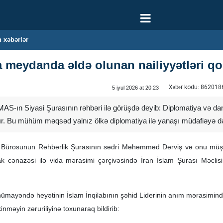
 xəbərlər
ya meydanda əldə olunan nailiyyətləri 
Xəbər kodu:
862018
5 iyul 2026 at 20:23
AS-ın Siyasi Şurasının rəhbəri ilə görüşdə deyib: Diplomatiya və dan
. Bu mühüm məqsəd yalnız ölkə diplomatiya ilə yanaşı müdafiəyə də
ürosunun Rəhbərlik Şurasının sədri Məhəmməd Dərviş və onu müşayi
pak cənazəsi ilə vida mərasimi çərçivəsində İran İslam Şurası Məcli
nümayəndə heyətinin İslam İnqilabının şəhid Liderinin anım mərasimində
nməyin zəruriliyinə toxunaraq bildirib: