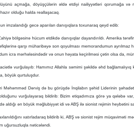
 düyünü açmağa, döyüşçülərin əldə etdiyi nailiyyətləri qorumağa v
 hazır olduğu halda reallaşacaq.
 imzalandığı gecə aparılan danışıqlara toxunaraq qeyd edib:
hiyə bölgəsinə hücum etdikdə danışıqlar dayandırıldı. Amerika tərəfinə
əfiqlərinə qarşı müharibəyə son qoyulması memorandumun ayrılmaz his
dum icra mərhələsindədir və onun həyata keçirilməsi çətin olsa da, m
raciətlə vurğulayıb: Hamımız Allahla səmimi şəkildə əhd bağlamalıyı
a, böyük qurtuluşdur.
 Məhəmməd Dərviş də bu görüşdə İnqilabın şəhid Liderinin şəhadəti mü
olduğunu vurğulayaraq bildirib: Bizim etiqadımıza görə ya qələbə var
də aldığı ən böyük məğlubiyyət idi və ABŞ ilə sionist rejimin heybətini sa
xlanıldığını xatırladaraq bildirib ki, ABŞ və sionist rejim müqaviməti 
 uğursuzluqla nəticələndi.