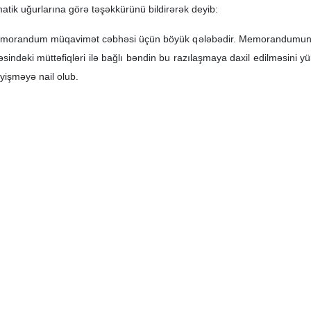
atik uğurlarına görə təşəkkürünü bildirərək deyib:
morandum müqavimət cəbhəsi üçün böyük qələbədir. Memorandumun hər 
indəki müttəfiqləri ilə bağlı bəndin bu razılaşmaya daxil edilməsini yü
yişməyə nail olub.
ldirib ki, İslam ümmətinin birgə səyləri nəticəsində işğal olunmuş tor