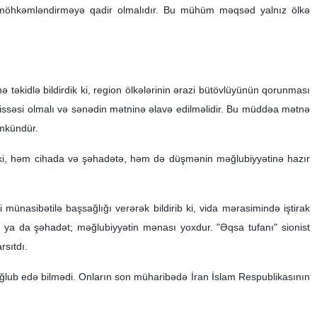
ə möhkəmləndirməyə qadir olmalıdır. Bu mühüm məqsəd yalnız ölkə
 təkidlə bildirdik ki, region ölkələrinin ərazi bütövlüyünün qorunması
səsi olmalı və sənədin mətninə əlavə edilməlidir. Bu müddəa mətnə
ümkündür.
q ki, həm cihada və şəhadətə, həm də düşmənin məğlubiyyətinə hazır
nasibətilə başsağlığı verərək bildirib ki, vida mərasimində iştirak
, ya da şəhadət; məğlubiyyətin mənası yoxdur. "Əqsa tufanı" sionist
rsıtdı.
məğlub edə bilmədi. Onların son müharibədə İran İslam Respublikasının