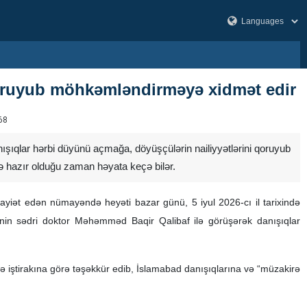
qoruyub möhkəmləndirməyə xidmət edir
68
ışıqlar hərbi düyünü açmağa, döyüşçülərin nailiyyətlərini qoruyub
 hazır olduğu zaman həyata keçə bilər.
ət edən nümayəndə heyəti bazar günü, 5 iyul 2026-cı il tarixində
sinin sədri doktor Məhəmməd Baqir Qalibaf ilə görüşərək danışıqlar
 iştirakına görə təşəkkür edib, İslamabad danışıqlarına və “müzakirə