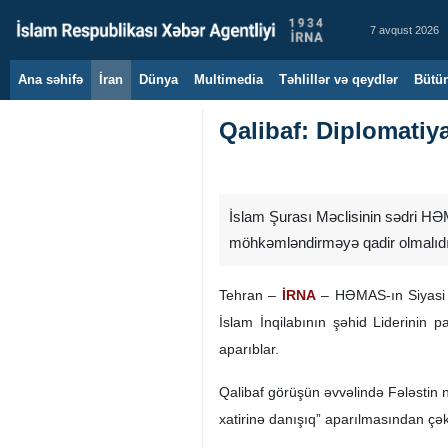
7 avqust 2026
Ana səhifə
İran
Dünya
Multimedia
Təhlillər və qeydlər
Bütün
Qalibaf: Diplomati
İslam Şurası Məclisinin sədri HƏM
möhkəmləndirməyə qadir olmalıdır
Tehran –
İRNA
– HƏMAS-ın Siyasi B
İslam İnqilabının şəhid Liderinin 
aparıblar.
Qalibaf görüşün əvvəlində Fələstin 
xatirinə danışıq” aparılmasından çəki