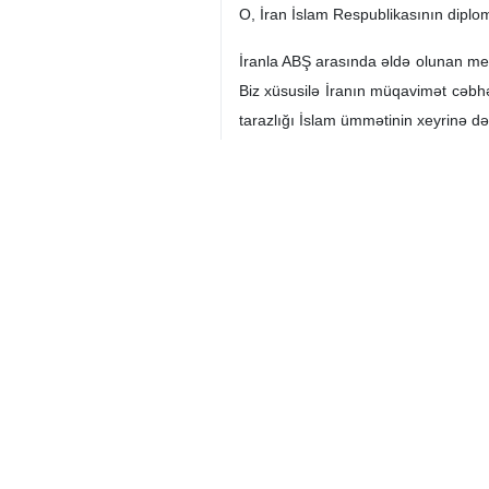
O, İran İslam Respublikasının diplom
İranla ABŞ arasında əldə olunan me
Biz xüsusilə İranın müqavimət cəbhəs
tarazlığı İslam ümmətinin xeyrinə də
O, çıxışının sonunda ümidvarlıqla bi
İran
Siyasi
0 Persons