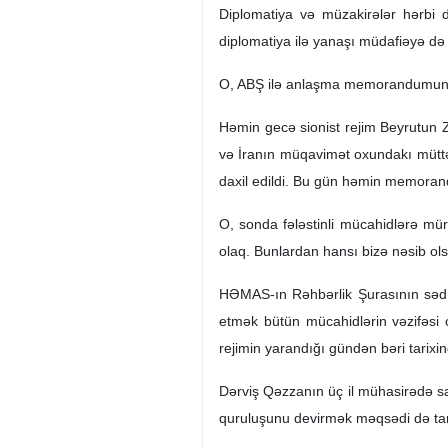
Diplomatiya və müzakirələr hərbi
diplomatiya ilə yanaşı müdafiəyə də
O, ABŞ ilə anlaşma memorandumunun
Həmin gecə sionist rejim Beyrutun Za
və İranın müqavimət oxundakı mütt
daxil edildi. Bu gün həmin memoran
O, sonda fələstinli mücahidlərə mü
olaq. Bunlardan hansı bizə nəsib ols
HƏMAS-ın Rəhbərlik Şurasının sədri
etmək bütün mücahidlərin vəzifəsi 
rejimin yarandığı gündən bəri tarixin
Dərviş Qəzzanın üç il mühasirədə sa
quruluşunu devirmək məqsədi də tam