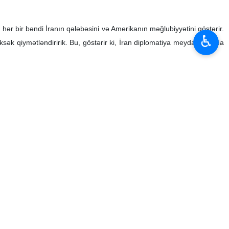
bir bəndi İranın qələbəsini və Amerikanın məğlubiyyətini göstərir.
♿︎
ksək qiymətləndiririk. Bu, göstərir ki, İran diplomatiya meydanında da
paqlarda da müharibə və təcavüzə son qoyulacaq.