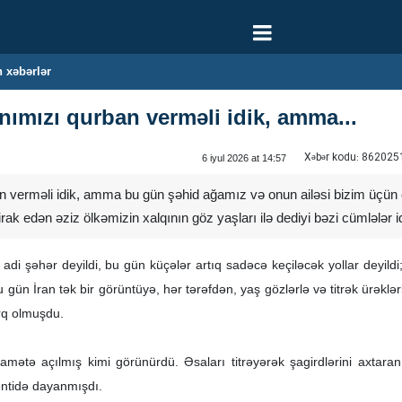
 xəbərlər
ımızı qurban verməli idik, amma...
Xəbər kodu:
862025
6 iyul 2026 at 14:57