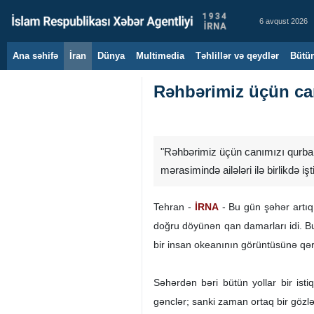
6 avqust 2026
Ana səhifə
İran
Dünya
Multimedia
Təhlillər və qeydlər
Bütün
Rəhbərimiz üçün can