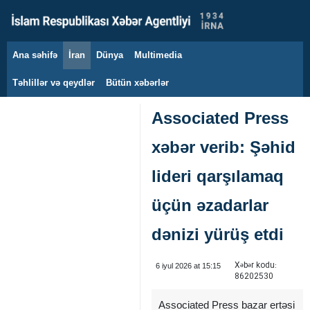
Ana səhifə
İran
Dünya
Multimedia
6 avqust 2026
Təhlillər və qeydlər
Bütün xəbərlər
Associated Press
xəbər verib: Şəhid
lideri qarşılamaq
üçün əzadarlar
dənizi yürüş etdi
Xəbər kodu:
6 iyul 2026 at 15:15
86202530
Associated Press bazar ertəsi