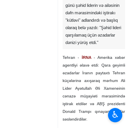
günü şəhid liderin və ailəsinin
dəfn mərasimindəki iştirakı
"kütləvi" adlandırdı və başlıq
olaraq belə yazdı: "Şəhid lideri
qarşılamaq üçün əzadarlar
dənizi yürüş etdi."
Tehran -
İRNA
- Amerika xəbər
agentliyi əlavə etdi: Qara geyimli
əzadarlar İranın paytaxtı Tehran
küçələrinə axışaraq mərhum Ali
Lider Ayətullah Əli Xameneinin
cənazə müşayiəti mərasimində
iştirak etdilər və ABŞ prezidenti
Donald Trampı qınayan şüarlar
♿︎
səsləndirdilər.