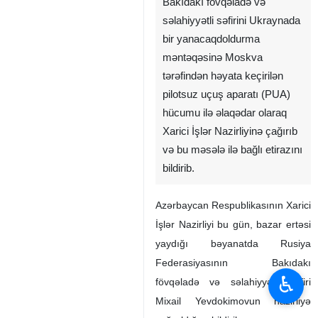
Bakıdakı fövqəladə və
səlahiyyətli səfirini Ukraynada
bir yanacaqdoldurma
məntəqəsinə Moskva
tərəfindən həyata keçirilən
pilotsuz uçuş aparatı (PUA)
hücumu ilə əlaqədar olaraq
Xarici İşlər Nazirliyinə çağırıb
və bu məsələ ilə bağlı etirazını
bildirib.
Azərbaycan Respublikasının Xarici
İşlər Nazirliyi bu gün, bazar ertəsi
yaydığı bəyanatda Rusiya
Federasiyasının Bakıdakı
♿︎
fövqəladə və səlahiyyətli səfiri
Mixail Yevdokimovun nazirliyə