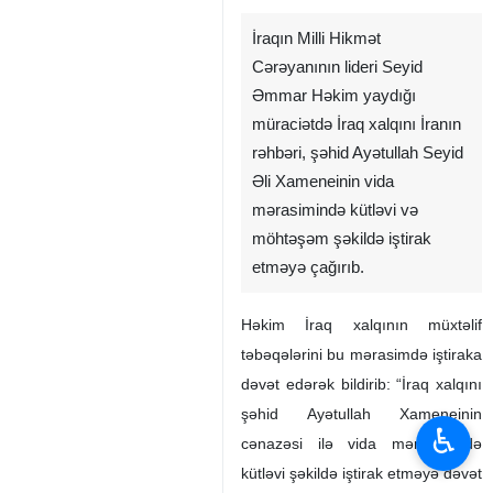
İraqın Milli Hikmət
Cərəyanının lideri Seyid
Əmmar Həkim yaydığı
müraciətdə İraq xalqını İranın
rəhbəri, şəhid Ayətullah Seyid
Əli Xameneinin vida
mərasimində kütləvi və
möhtəşəm şəkildə iştirak
etməyə çağırıb.
♿︎
Həkim İraq xalqının müxtəlif