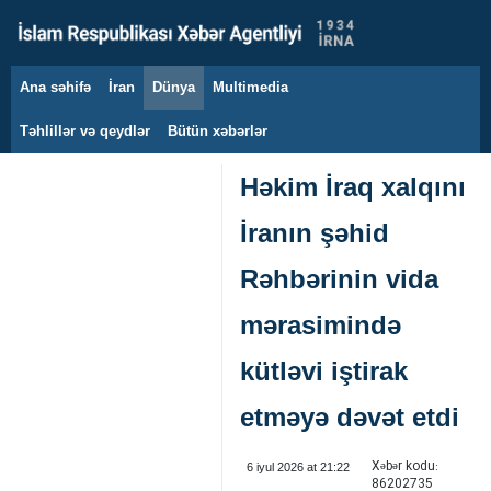
Ana səhifə
İran
Dünya
Multimedia
9 avqust 2026
Təhlillər və qeydlər
Bütün xəbərlər
Həkim İraq xalqını
İranın şəhid
Rəhbərinin vida
mərasimində
kütləvi iştirak
etməyə dəvət etdi
Xəbər kodu:
6 iyul 2026 at 21:22
86202735