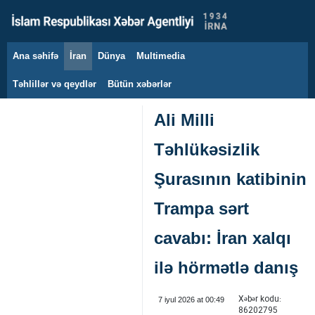
Ana səhifə
İran
Dünya
Multimedia
6 avqust 2026
Təhlillər və qeydlər
Bütün xəbərlər
Ali Milli
Təhlükəsizlik
Şurasının katibinin
Trampa sərt
cavabı: İran xalqı
ilə hörmətlə danış
Xəbər kodu:
7 iyul 2026 at 00:49
86202795