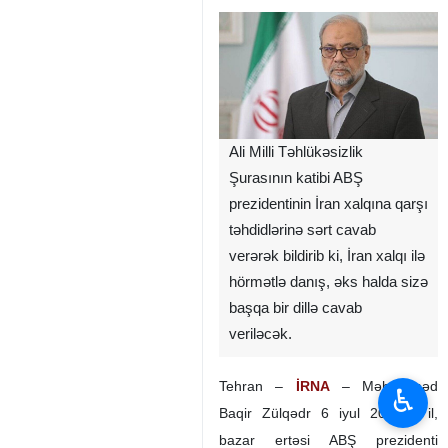
Ali Milli Təhlükəsizlik
Şurasının katibi ABŞ
prezidentinin İran xalqına qarşı
təhdidlərinə sərt cavab
verərək bildirib ki, İran xalqı ilə
hörmətlə danış, əks halda sizə
başqa bir dillə cavab
veriləcək.
Tehran –
İRNA
– Məhəmməd
♿︎
Baqir Zülqədr 6 iyul 2026-cı il,
bazar ertəsi ABŞ prezidenti