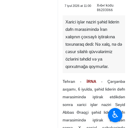
Xəbər kodu:
7 iyul 2026 at 11:00
86203066
Xarici işlər naziri şəhid liderin
dəfn mərasimində İran
xalqının çoxsaylı iştirakına
toxunaraq dedi: Nə xalq, nə də
cəsur silahlı qüvvələrimiz
özlərini təhdid və ya
qorxutmağa qoymurlar.
Tehran -
İRNA
- Çərşənbə
axşamı, 6 iyulda, şəhid liderin dəfn
mərasimində iştirak etdikdən
sonra xarici işlər naziri Seyid
♿︎
Abbas Əraqçi şəhid liderin dəfn
mərasimində iştirak etdikdən
sonra X sosial şəbəkəsində