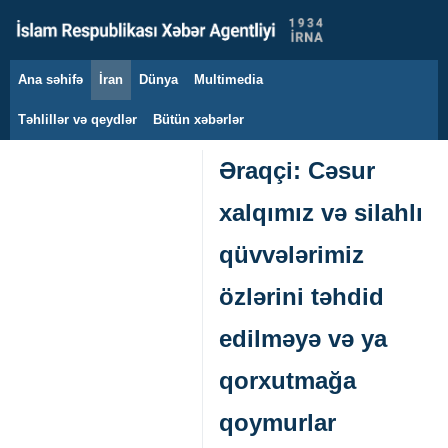
Ana səhifə
İran
Dünya
Multimedia
7 avqust 2026
Təhlillər və qeydlər
Bütün xəbərlər
Əraqçi: Cəsur
xalqımız və silahlı
qüvvələrimiz
özlərini təhdid
edilməyə və ya
qorxutmağa
qoymurlar