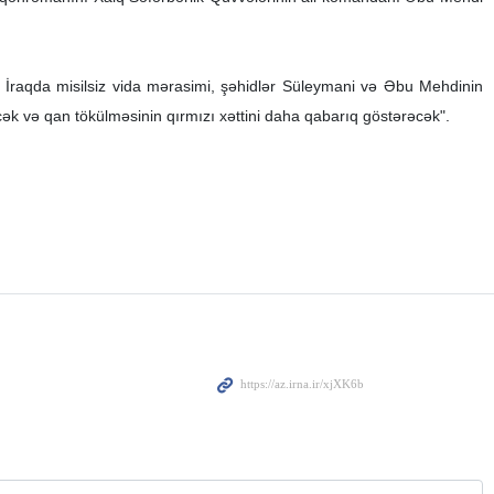
İraqda misilsiz vida mərasimi, şəhidlər Süleymani və Əbu Mehdinin
cək və qan tökülməsinin qırmızı xəttini daha qabarıq göstərəcək".