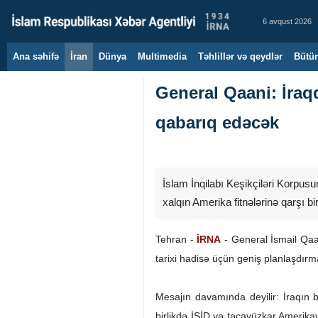
6 avqust 2026
Ana səhifə
İran
Dünya
Multimedia
Təhlillər və qeydlər
Bütün
General Qaani: İraq
qabarıq edəcək
İslam İnqilabı Keşikçiləri Korpu
xalqın Amerika fitnələrinə qarşı b
Tehran -
İRNA
- General İsmail Qaan
tarixi hadisə üçün geniş planlaşdırma
Mesajın davamında deyilir: İraqın b
birlikdə İŞİD və təcavüzkar Amerika