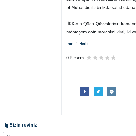
əl-Mühəndis ilə birlikdə şəhid edənə
İİKK-nın Qüds Qüvvələrinin komand
möhtəşəm dəfn mərasimi kimi, iki xal
İran
Hərbi
0 Persons
Sizin rəyiniz