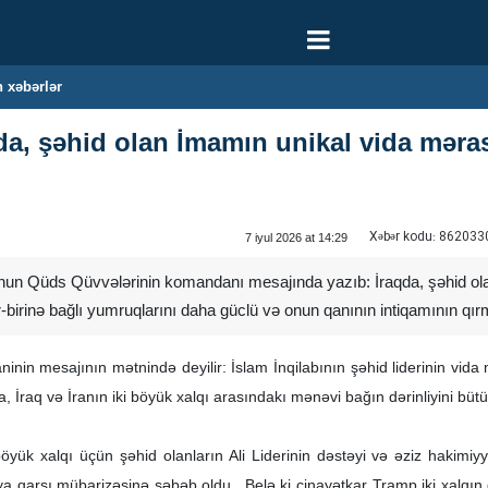
 xəbərlər
da, şəhid olan İmamın unikal vida məras
Xəbər kodu:
862033
7 iyul 2026 at 14:29
sunun Qüds Qüvvələrinin komandanı mesajında yazıb: İraqda, şəhid o
ir-birinə bağlı yumruqlarını daha güclü və onun qanının intiqamının qı
inin mesajının mətnində deyilir: İslam İnqilabının şəhid liderinin vida 
, İraq və İranın iki böyük xalqı arasındakı mənəvi bağın dərinliyini büt
öyük xalqı üçün şəhid olanların Ali Liderinin dəstəyi və əziz hakimiy
ya qarşı mübarizəsinə səbəb oldu,. Belə ki cinayətkar Tramp iki xalq