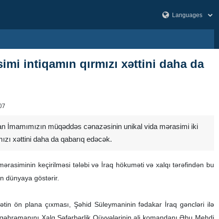
imi intiqamın qırmızı xəttini daha da
07
lan İmamımızın müqəddəs cənazəsinin unikal vida mərasimi iki
rmızı xəttini daha da qabarıq edəcək.
mərasiminin keçirilməsi tələbi və İraq hökuməti və xalqı tərəfindən bu
ün dünyaya göstərir.
yətin ön plana çıxması, Şəhid Süleymaninin fədakar İraq gəncləri ilə
ın qəhrəmanını Xalq Səfərbərlik Qüvvələrinin ali komandanı Əbu Mehdi