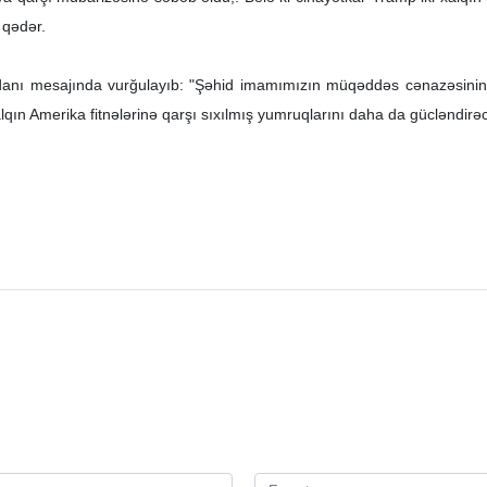
 qədər.
anı mesajında vurğulayıb: "Şəhid imamımızın müqəddəs cənazəsinin 
qın Amerika fitnələrinə qarşı sıxılmış yumruqlarını daha da gücləndirə