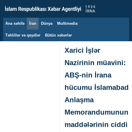
Ana səhifə
İran
Dünya
Multimedia
8 avqust 2026
Təhlillər və qeydlər
Bütün xəbərlər
Xarici İşlər
Nazirinin müavini:
ABŞ-nin İrana
hücumu İslamabad
Anlaşma
Memorandumunun
maddələrinin ciddi