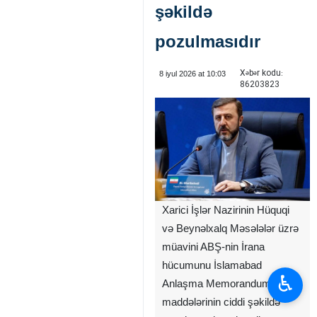
şəkildə
pozulmasıdır
Xəbər kodu:
8 iyul 2026 at 10:03
86203823
Xarici İşlər Nazirinin Hüquqi
və Beynəlxalq Məsələlər üzrə
müavini ABŞ-nin İrana
hücumunu İslamabad
♿︎
Anlaşma Memorandumunun
maddələrinin ciddi şəkildə