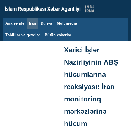
Ana səhifə
İran
Dünya
Multimedia
8 avqust 2026
Təhlillər və qeydlər
Bütün xəbərlər
Xarici İşlər
Nazirliyinin ABŞ
hücumlarına
reaksiyası: İran
monitorinq
mərkəzlərinə
hücum