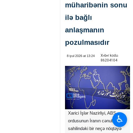
müharibənin sonu
ilə bağlı
anlaşmanın
pozulmasıdır
Xəbər kodu:
8 iyul 2026 at 13:24
86204104
Xarici İşlər Nazirliyi, ABŞ
♿︎
ordusunun İranın cənub
sahilindəki bir neçə nöqtəyə