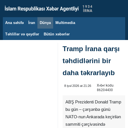
Ana səhifə
İran
Dünya
Multimedia
8 avqust 2026
Təhlillər və qeydlər
Bütün xəbərlər
Tramp İrana qarşı
təhdidlərini bir
daha təkrarlayıb
Xəbər kodu:
8 iyul 2026 at 21:26
86204430