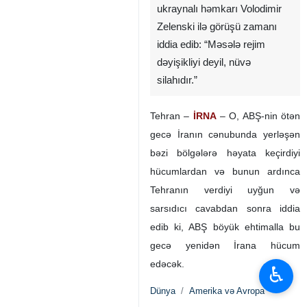
ABŞ Prezidenti Donald Tramp
bu gün – çərşənbə günü
NATO-nun Ankarada keçirilən
sammiti çərçivəsində
ukraynalı həmkarı Volodimir
Zelenski ilə görüşü zamanı
iddia edib: “Məsələ rejim
dəyişikliyi deyil, nüvə
silahıdır.”
Tehran –
İRNA
– O, ABŞ-nin ötən
gecə İranın cənubunda yerləşən
bəzi bölgələrə həyata keçirdiyi
hücumlardan və bunun ardınca
♿︎
Tehranın verdiyi uyğun və
sarsıdıcı cavabdan sonra iddia