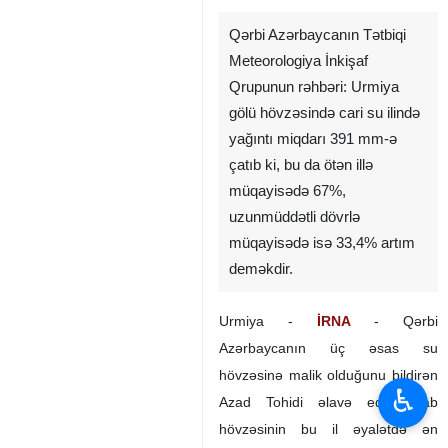
Qərbi Azərbaycanın Tətbiqi
Meteorologiya İnkişaf
Qrupunun rəhbəri: Urmiya
gölü hövzəsində cari su ilində
yağıntı miqdarı 391 mm-ə
çatıb ki, bu da ötən illə
müqayisədə 67%,
uzunmüddətli dövrlə
müqayisədə isə 33,4% artım
deməkdir.
Urmiya -
İRNA
- Qərbi
Azərbaycanın üç əsas su
hövzəsinə malik olduğunu bildirən
♿︎
Azad Tohidi əlavə edib: Zab
hövzəsinin bu il əyalətdə ən