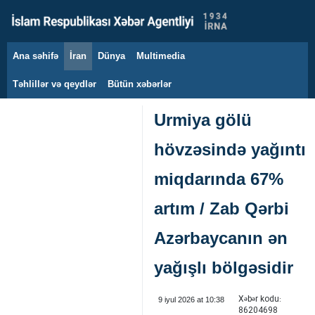
Ana səhifə
İran
Dünya
Multimedia
8 avqust 2026
Təhlillər və qeydlər
Bütün xəbərlər
Urmiya gölü
hövzəsində yağıntı
miqdarında 67%
artım / Zab Qərbi
Azərbaycanın ən
yağışlı bölgəsidir
Xəbər kodu:
9 iyul 2026 at 10:38
86204698