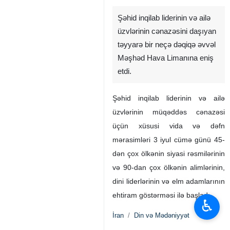
Şəhid inqilab liderinin və ailə
üzvlərinin cənazəsini daşıyan
təyyarə bir neçə dəqiqə əvvəl
Məşhəd Hava Limanına eniş
etdi.
Şəhid inqilab liderinin və ailə
üzvlərinin müqəddəs cənazəsi
üçün xüsusi vida və dəfn
mərasimləri 3 iyul cümə günü 45-
dən çox ölkənin siyasi rəsmilərinin
və 90-dan çox ölkənin alimlərinin,
dini liderlərinin və elm adamlarının
ehtiram göstərməsi ilə başladı.
♿︎
İran
Din və Mədəniyyət