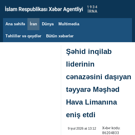
Ana səhifə
İran
Dünya
Multimedia
8 avqust 2026
Təhlillər və qeydlər
Bütün xəbərlər
Şəhid inqilab
liderinin
cənazəsini daşıyan
təyyarə Məşhəd
Hava Limanına
eniş etdi
Xəbər kodu:
9 iyul 2026 at 13:12
86204833