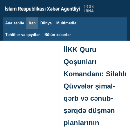
Ana səhifə
İran
Dünya
Multimedia
7 avqust 2026
Təhlillər və qeydlər
Bütün xəbərlər
İİKK Quru
Qoşunları
Komandanı: Silahlı
Qüvvələr şimal-
qərb və cənub-
şərqdə düşmən
planlarının