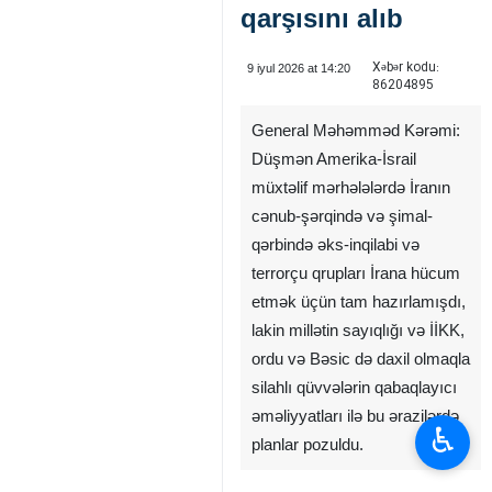
qarşısını alıb
Xəbər kodu:
9 iyul 2026 at 14:20
86204895
General Məhəmməd Kərəmi:
Düşmən Amerika-İsrail
müxtəlif mərhələlərdə İranın
cənub-şərqində və şimal-
qərbində əks-inqilabi və
terrorçu qrupları İrana hücum
etmək üçün tam hazırlamışdı,
lakin millətin sayıqlığı və İİKK,
ordu və Bəsic də daxil olmaqla
silahlı qüvvələrin qabaqlayıcı
əməliyyatları ilə bu ərazilərdə
♿︎
planlar pozuldu.