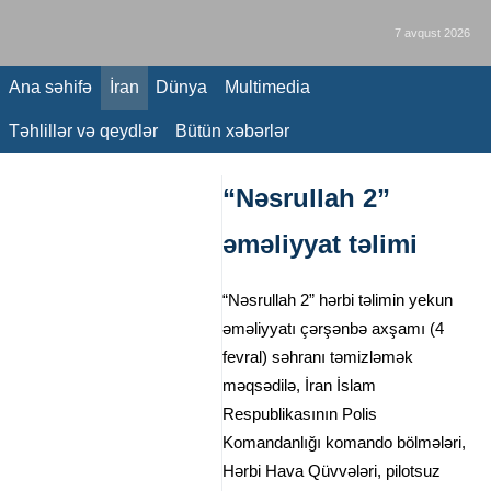
7 avqust 2026
Ana səhifə
İran
Dünya
Multimedia
Təhlillər və qeydlər
Bütün xəbərlər
“Nəsrullah 2”
əməliyyat təlimi
“Nəsrullah 2” hərbi təlimin yekun
əməliyyatı çərşənbə axşamı (4
fevral) səhranı təmizləmək
məqsədilə, İran İslam
Respublikasının Polis Komandanlığı
komando bölmələri, Hərbi Hava
Qüvvələri, pilotsuz uçuş aparatları