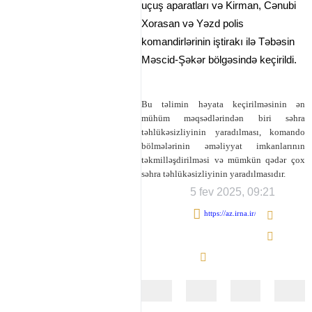
və Kirman, Cənubi Xorasan və
Yəzd polis komandirlərinin iştirakı
ilə Təbəsin Məscid-Şəkər
bölgəsində keçirildi.
Bu təlimin həyata keçirilməsinin ən
mühüm məqsədlərindən biri səhra
təhlükəsizliyinin yaradılması, komando
bölmələrinin əməliyyat imkanlarının
təkmilləşdirilməsi və mümkün qədər çox
səhra təhlükəsizliyinin yaradılmasıdır.
5 fev 2025, 09:21
♿︎