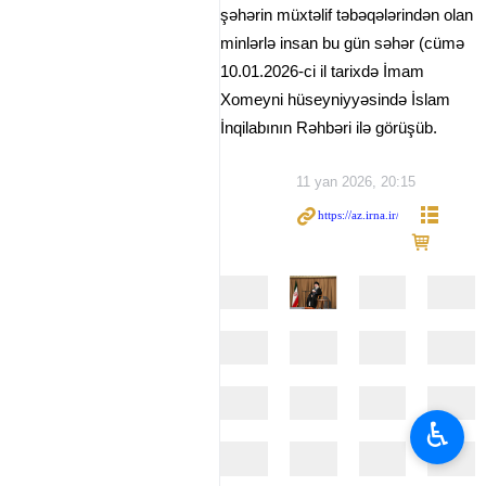
şəhərin müxtəlif təbəqələrindən olan
minlərlə insan bu gün səhər (cümə
10.01.2026-ci il tarixdə İmam
Xomeyni hüseyniyyəsində İslam
İnqilabının Rəhbəri ilə görüşüb.
11 yan 2026, 20:15
♿︎