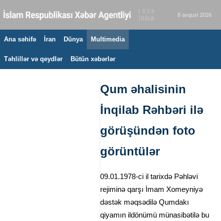
8 avqust 2026
Ana səhifə
İran
Dünya
Multimedia
Təhlillər və qeydlər
Bütün xəbərlər
Qum əhalisinin
İnqilab Rəhbəri ilə
görüşündən foto
görüntülər
09.01.1978-ci il tarixdə Pəhləvi
rejiminə qarşı İmam Xomeyniyə
dəstək məqsədilə Qumdakı
qiyamın ildönümü münasibətilə bu