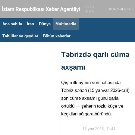
10 avqust 2026
Ana səhifə
İran
Dünya
Multimedia
Təhlillər və qeydlər
Bütün xəbərlər
Təbrizdə qarlı cümə
axşamı
Qışın ilk ayının son həftəsində
Təbriz şəhəri (15 yanvar 2026-cı il)
son cümə axşamı günü qarla
örtüldü — şəhərin tozlu küçə və
keçidləri ağ qara büründü.
17 yan 2026, 11:41