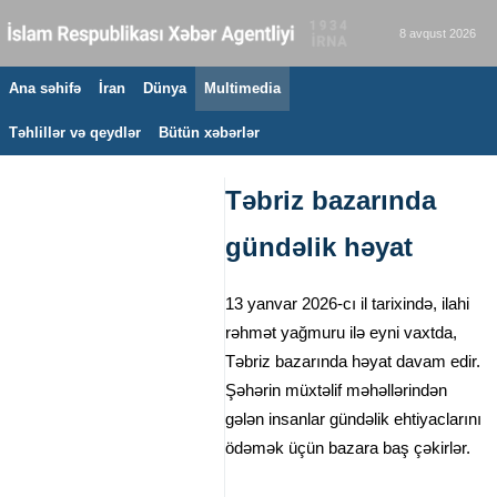
8 avqust 2026
Ana səhifə
İran
Dünya
Multimedia
Təhlillər və qeydlər
Bütün xəbərlər
Təbriz bazarında
gündəlik həyat
13 yanvar 2026-cı il tarixində, ilahi
rəhmət yağmuru ilə eyni vaxtda,
Təbriz bazarında həyat davam edir.
Şəhərin müxtəlif məhəllərindən
gələn insanlar gündəlik ehtiyaclarını
ödəmək üçün bazara baş çəkirlər.