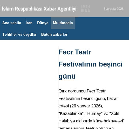
6 avqust 2026
Ana səhifə
İran
Dünya
Multimedia
Təhlillər və qeydlər
Bütün xəbərlər
Fəcr Teatr
Festivalının beşinci
günü
Qırx dördüncü Fəcr Teatr
Festivalının beşinci günü, bazar
ertəsi (26 yanvar 2026),
“Kazablanka”, “Humay” və “Xəlil
Hələbiyə aid xırda küçə hekayələri”
tamaşalarının Teatr Şəhəri və