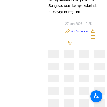
Səngələc teatr komplekslərində
nümayişi ilə keçirildi.
27 yan 2026, 10:25
♿︎