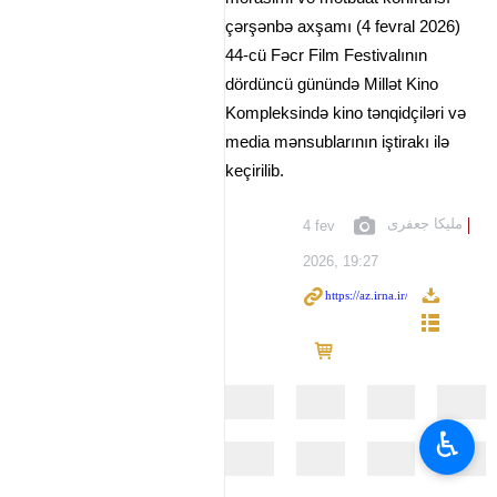
çərşənbə axşamı (4 fevral 2026)
44-cü Fəcr Film Festivalının
dördüncü günündə Millət Kino
Kompleksində kino tənqidçiləri və
media mənsublarının iştirakı ilə
keçirilib.
ملیکا جعفری
4 fev
2026, 19:27
♿︎