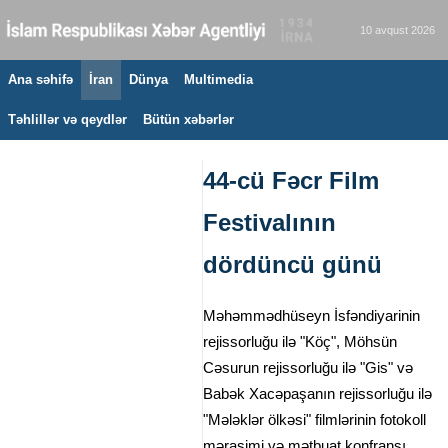
10 avqust 2026
Ana səhifə
İran
Dünya
Multimedia
Təhlillər və qeydlər
Bütün xəbərlər
44-cü Fəcr Film
Festivalının
dördüncü günü ‌
Məhəmmədhüseyn İsfəndiyarinin
rejissorluğu ilə "Köç", Möhsün
Cəsurun rejissorluğu ilə "Gis" və
Babək Xacəpaşanın rejissorluğu ilə
"Mələklər ölkəsi" filmlərinin fotokoll
mərasimi və mətbuat konfransı