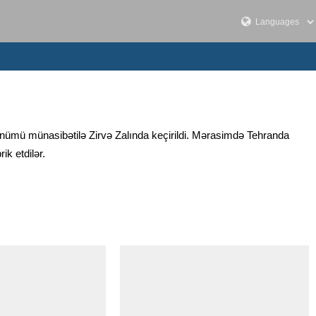
dönümü münasibətilə Zirvə Zalında keçirildi. Mərasimdə Tehranda
k etdilər.