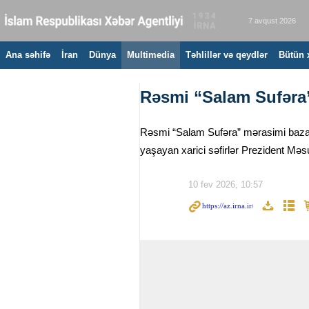
7 avqust 2026
Ana səhifə
İran
Dünya
Multimedia
Təhlillər və qeydlər
Bütün 
Rəsmi “Salam Sufəra
Rəsmi “Salam Sufəra” mərasimi bazar e
yaşayan xarici səfirlər Prezident Məsu
10 fev 2026, 10:57