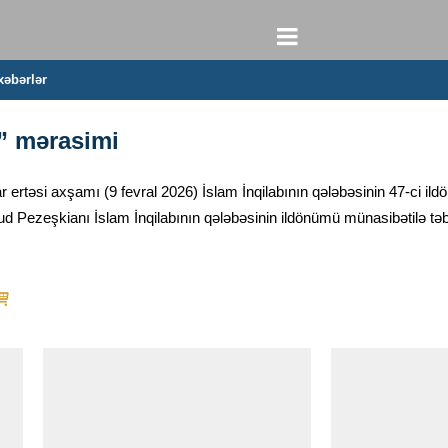
xəbərlər
” mərasimi
rtəsi axşamı (9 fevral 2026) İslam İnqilabının qələbəsinin 47-ci il
d Pezeşkianı İslam İnqilabının qələbəsinin ildönümü münasibətilə təbri