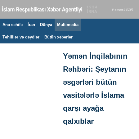
9 avqust 2026
Ana səhifə
İran
Dünya
Multimedia
Təhlillər və qeydlər
Bütün xəbərlər
Yəmən İnqilabının
Rəhbəri: Şeytanın
əsgərləri bütün
vasitələrlə İslama
qarşı ayağa
qalxıblar