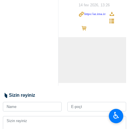
14 fev 2026, 13:26
Sizin rəyiniz
♿︎