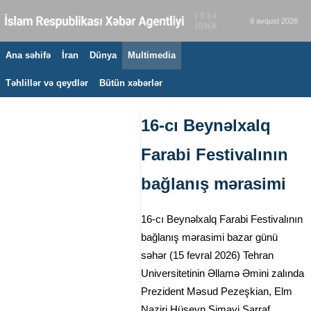
9 avqust 2026
Ana səhifə
İran
Dünya
Multimedia
Təhlillər və qeydlər
Bütün xəbərlər
16-cı Beynəlxalq
Farabi Festivalının
bağlanış mərasimi
16-cı Beynəlxalq Farabi Festivalının
bağlanış mərasimi bazar günü
səhər (15 fevral 2026) Tehran
Universitetinin Əllamə Əmini zalında
Prezident Məsud Pezeşkian, Elm
Naziri Hüseyn Simayi Sarraf,