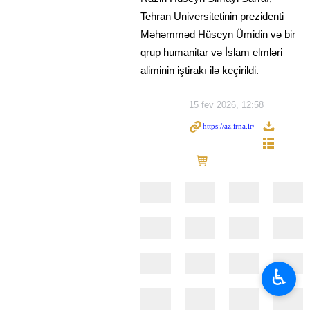
Tehran Universitetinin prezidenti
Məhəmməd Hüseyn Ümidin və bir
qrup humanitar və İslam elmləri
aliminin iştirakı ilə keçirildi.
15 fev 2026, 12:58
♿︎