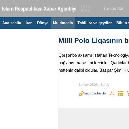
8 avqust 2026
Ana səhifə
İran
Dünya
Multimedia
Təhlillər və qeydlər
Bütün 
Milli Polo Liqasının 
Çərşənbə axşamı İsfahan Texnologiya 
bağlanış mərasimi keçirildi. Qadınla
həftənin qalibi oldular. Baspar Şimi
19 fev 2026, 13:37