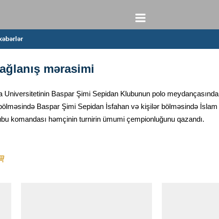
xəbərlər
bağlanış mərasimi
Universitetinin Baspar Şimi Sepidan Klubunun polo meydançasında qad
r bölməsində Baspar Şimi Sepidan İsfahan və kişilər bölməsində İsl
 Klubu komandası həmçinin turnirin ümumi çempionluğunu qazandı.