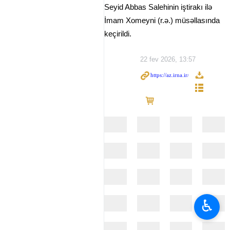
Seyid Abbas Salehinin iştirakı ilə
İmam Xomeyni (r.ə.) müsəllasında
keçirildi.
22 fev 2026, 13:57
♿︎