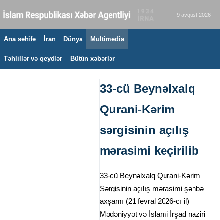
9 avqust 2026
Ana səhifə
İran
Dünya
Multimedia
Təhlillər və qeydlər
Bütün xəbərlər
33-cü Beynəlxalq
Qurani-Kərim
sərgisinin açılış
mərasimi keçirilib
33-cü Beynəlxalq Qurani-Kərim
Sərgisinin açılış mərasimi şənbə
axşamı (21 fevral 2026-cı il)
Mədəniyyət və İslami İrşad naziri