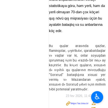
statistikaya görə, həm yerli, həm də
yerli olmayan 70-dən çox köçəri
quş növü qış miqrasiyası üçün bu
əyalətin bataqlıq və su anbarlarına
köç edir.
Bu quşlar arasında qazlar,
flaminqolar, çəyirtkələr, qarabatdaqlar
və vağlar var ki, onlar soyuqdan
qorunmaq üçün bu ərazidə bir neçə ay
keçirirlər. Bu köçəri quşların, xüsusən
də vıyıltılı qu quşlarının mövcudluğu
"Sorxrud" bataqlığına xüsusi yer
vermiş və Mazandaran əyaləti,
xüsusən də Sorxrud şəhəri üçün mühüm
təbii potensial yaratmışdır.
♿︎
23 fev 2026, 11:47