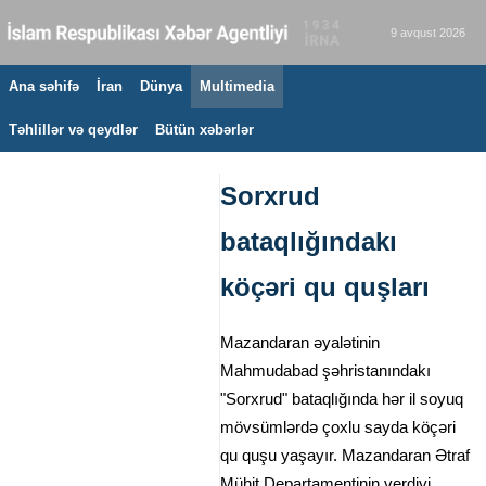
9 avqust 2026
Ana səhifə
İran
Dünya
Multimedia
Təhlillər və qeydlər
Bütün xəbərlər
Sorxrud
bataqlığındakı
köçəri qu quşları
Mazandaran əyalətinin
Mahmudabad şəhristanındakı
"Sorxrud" bataqlığında hər il soyuq
mövsümlərdə çoxlu sayda köçəri
qu quşu yaşayır. Mazandaran Ətraf
Mühit Departamentinin verdiyi