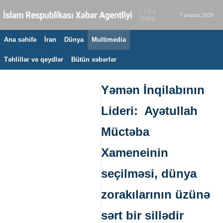
7 avqust 2026
Ana səhifə
İran
Dünya
Multimedia
Təhlillər və qeydlər
Bütün xəbərlər
Yəmən İnqilabının
Lideri: Ayətullah
Müctəba
Xameneinin
seçilməsi, dünya
zorakılarının üzünə
sərt bir sillədir