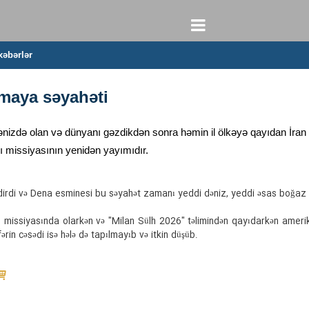
xəbərlər
maya səyahəti
ənizdə olan və dünyanı gəzdikdən sonra həmin il ölkəyə qayıdan İran
ı missiyasının yenidən yayımıdır.
 edirdi və Dena esminesi bu səyahət zamanı yeddi dəniz, yeddi əsas boğaz
m missiyasında olarkən və "Milan Sülh 2026" təlimindən qayıdarkən ame
ərin cəsədi isə hələ də tapılmayıb və itkin düşüb.