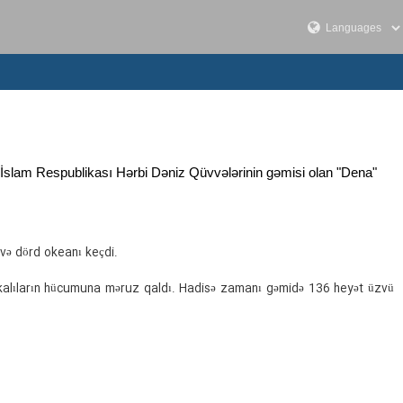
 İslam Respublikası Hərbi Dəniz Qüvvələrinin gəmisi olan "Dena"
 və dörd okeanı keçdi.
rikalıların hücumuna məruz qaldı. Hadisə zamanı gəmidə 136 heyət üzvü