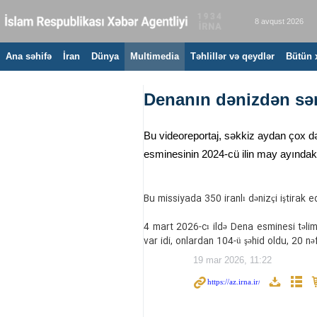
8 avqust 2026
Ana səhifə
İran
Dünya
Multimedia
Təhlillər və qeydlər
Bütün 
Denanın dənizdən sə
Bu videoreportaj, səkkiz aydan çox d
esminesinin 2024-cü ilin may ayındak
Bu missiyada 350 iranlı dənizçi iştirak
4 mart 2026-cı ildə Dena esminesi təli
var idi, onlardan 104-ü şəhid oldu, 20 nəf
19 mar 2026, 11:22