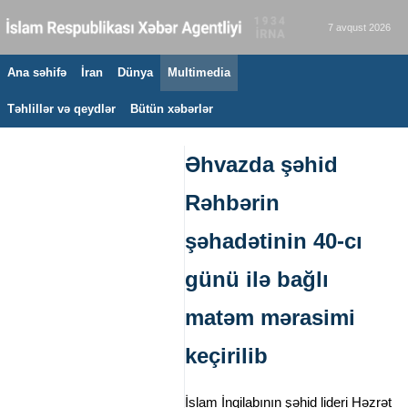
7 avqust 2026
Ana səhifə
İran
Dünya
Multimedia
Təhlillər və qeydlər
Bütün xəbərlər
Əhvazda şəhid
Rəhbərin
şəhadətinin 40-cı
günü ilə bağlı
matəm mərasimi
keçirilib
İslam İnqilabının şəhid lideri Həzrət