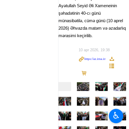
Ayətullah Seyid Əli Xameneinin
şəhadətinin 40-cı günü
münasibətilə, cümə günü (10 aprel
2026) Əhvazda matəm və əzadarlıq
mərasimi keçirilib.
10 apr 2026, 19:38
♿︎