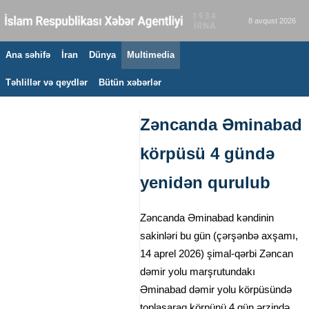
8 avqust 2026
Ana səhifə
İran
Dünya
Multimedia
Təhlillər və qeydlər
Bütün xəbərlər
Zəncanda Əminabad
körpüsü 4 gündə
yenidən qurulub
Zəncanda Əminabad kəndinin
sakinləri bu gün (çərşənbə axşamı,
14 aprel 2026) şimal-qərbi Zəncan
dəmir yolu marşrutundakı
Əminabad dəmir yolu körpüsündə
toplaşaraq körpünü 4 gün ərzində