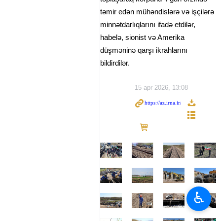
təmir edən mühəndislərə və işçilərə
minnətdarlıqlarını ifadə etdilər,
habelə, sionist və Amerika
düşməninə qarşı ikrahlarını
bildirdilər.
15 apr 2026, 13:08
♿︎