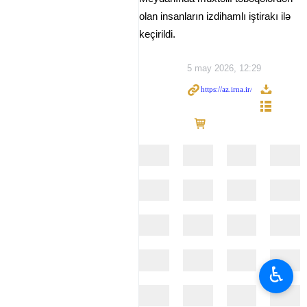
olan insanların izdihamlı iştirakı ilə
keçirildi.
5 may 2026, 12:29
♿︎