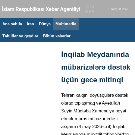
9 avqust 2026
Ana səhifə
İran
Dünya
Multimedia
Təhlillər və qeydlər
Bütün xəbərlər
İnqilab Meydanında
mübarizələrə dəstək
üçün gecə mitinqi
Tehran xalqını döyüşçülərə dəstək
olaraq toplaşmaq və Ayətullah
Seyid Müctəba Xameneiyə beyət
etmək mərasimi bazar ertəsi
axşamı (4 may 2026-cı il) İnqilab
Meydanında müxtəlif təbəqələrdən