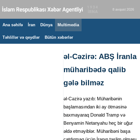
8 avqust 2026
Ana səhifə
İran
Dünya
Multimedia
Təhlillər və qeydlər
Bütün xəbərlər
əl-Cəzirə: ABŞ İranla
müharibədə qalib
gələ bilməz
əl-Cəzirə yazıb: Müharibənin
başlamasından iki ay ötməsinə
baxmayaraq Donald Tramp və
Benyamin Netanyahu heç bir uğur
əldə etməyiblər. Müharibəni başa
çatdırmaq üçün İranın təslim olması