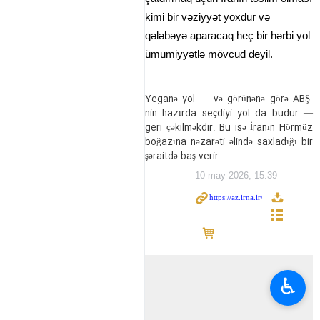
kimi bir vəziyyət yoxdur və
qələbəyə aparacaq heç bir hərbi yol
ümumiyyətlə mövcud deyil.
Yeganə yol — və görünənə görə ABŞ-
nin hazırda seçdiyi yol da budur —
geri çəkilməkdir. Bu isə İranın Hörmüz
boğazına nəzarəti əlində saxladığı bir
şəraitdə baş verir.
10 may 2026, 15:39
♿︎