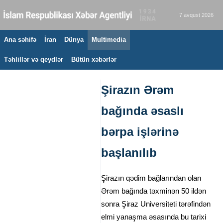
7 avqust 2026
Ana səhifə
İran
Dünya
Multimedia
Təhlillər və qeydlər
Bütün xəbərlər
Şirazın Ərəm
bağında əsaslı
bərpa işlərinə
başlanılıb
Şirazın qədim bağlarından olan
Ərəm bağında təxminən 50 ildən
sonra Şiraz Universiteti tərəfindən
elmi yanaşma əsasında bu tarixi