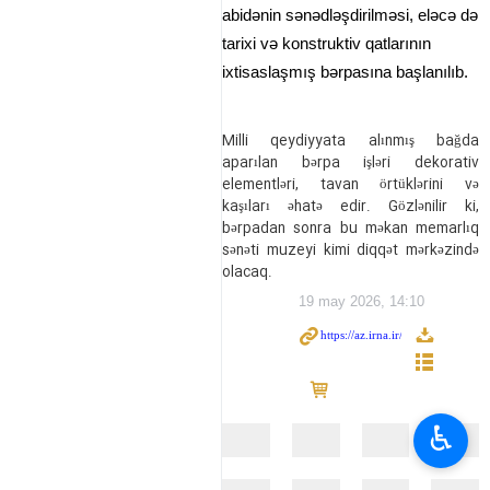
abidənin sənədləşdirilməsi, eləcə də
tarixi və konstruktiv qatlarının
ixtisaslaşmış bərpasına başlanılıb.
Milli qeydiyyata alınmış bağda
aparılan bərpa işləri dekorativ
elementləri, tavan örtüklərini və
kaşıları əhatə edir. Gözlənilir ki,
bərpadan sonra bu məkan memarlıq
sənəti muzeyi kimi diqqət mərkəzində
olacaq.
19 may 2026, 14:10
♿︎