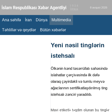
8 avqust 2026
Ana səhifə
İran
Dünya
Multimedia
Təhlillər və qeydlər
Bütün xəbərlər
Yeni nəsil tinglərin
istehsalı
Ölkənin kənd təsərrüfatı sahəsində
islahatlar çərçivəsində ilk dəfə
olaraq çəyirdəkli və tumlu meyvə
ağaclarının sertifikatlaşdırılmış ting
istehsalı zənciri yaradılıb.
Mavi etiketlə təqdim olunan bu tinglər