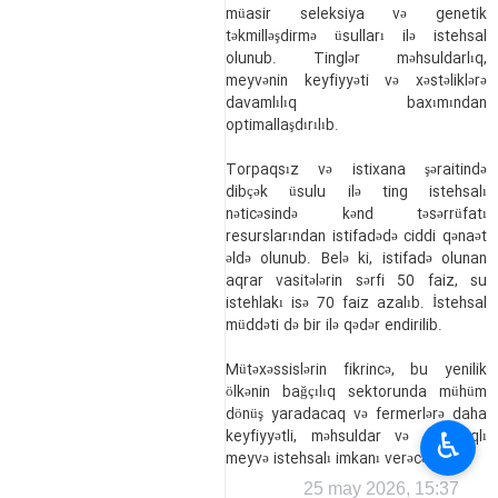
müasir seleksiya və genetik
təkmilləşdirmə üsulları ilə istehsal
olunub. Tinglər məhsuldarlıq,
meyvənin keyfiyyəti və xəstəliklərə
davamlılıq baxımından
optimallaşdırılıb.
Torpaqsız və istixana şəraitində
dibçək üsulu ilə ting istehsalı
nəticəsində kənd təsərrüfatı
resurslarından istifadədə ciddi qənaət
əldə olunub. Belə ki, istifadə olunan
aqrar vasitələrin sərfi 50 faiz, su
istehlakı isə 70 faiz azalıb. İstehsal
müddəti də bir ilə qədər endirilib.
Mütəxəssislərin fikrincə, bu yenilik
ölkənin bağçılıq sektorunda mühüm
dönüş yaradacaq və fermerlərə daha
♿︎
keyfiyyətli, məhsuldar və dayanıqlı
meyvə istehsalı imkanı verəcək.
25 may 2026, 15:37