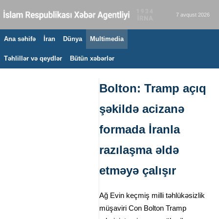
7 avqust 2026
Ana səhifə
İran
Dünya
Multimedia
Təhlillər və qeydlər
Bütün xəbərlər
Bolton: Tramp açıq
şəkildə acizanə
formada İranla
razılaşma əldə
etməyə çalışır
Ağ Evin keçmiş milli təhlükəsizlik
müşaviri Con Bolton Tramp