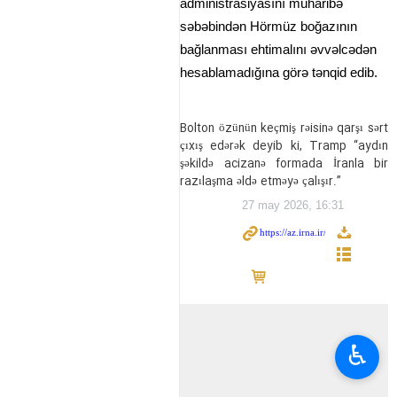
administrasiyasını müharibə
səbəbindən Hörmüz boğazının
bağlanması ehtimalını əvvəlcədən
hesablamadığına görə tənqid edib.
Bolton özünün keçmiş rəisinə qarşı sərt
çıxış edərək deyib ki, Tramp “aydın
şəkildə acizanə formada İranla bir
razılaşma əldə etməyə çalışır.”
27 may 2026, 16:31
♿︎