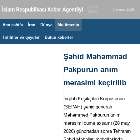
6 avqust 2026
Ana səhifə
İran
Dünya
Multimedia
Təhlillər və qeydlər
Bütün xəbərlər
Şəhid Məhəmməd
Pakpurun anım
mərasimi keçirilib
İnqilab Keşikçiləri Korpusunun
(SEPAH) şəhid generalı
Məhəmməd Pakpurun anım
mərasimi cümə axşamı (28 may
2026) günortadan sonra Tehranın
Şəhid Məhəllati məhəlləsində