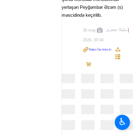
yerləşən Peyğəmbər Əzəm (s)
məscidində keçirilib.
ملیکا جعفری
30 may
2026, 00:04
♿︎