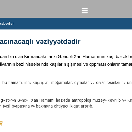
xəbərlər
cınacaqlı vəziyyətdədir
an biri olan Kirmandakı tarixi Gəncəli Xan Hamamının kaşı bəzəklərinə
arının bəzi hissələrində kaşıların şişməsi və qopması onların tamami
n bu hamam, incə kaşı işləri, moğarnalar, oymalar və divar rəsmləri ilə u
 göstərən Gəncəli Xan Hamamı hazırda antropoloji muzeyə çevrilib və Kirma
 təcili bərpasına və baxımına ehtiyacı ikiqat artırıb.