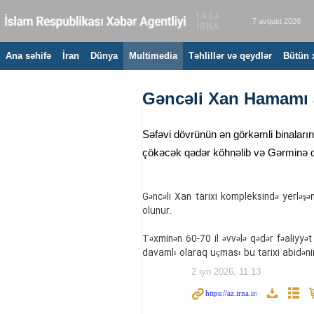
7 avqust 2026
Ana səhifə
İran
Dünya
Multimedia
Təhlillər və qeydlər
Bütün 
Gəncəli Xan Hamamı a
Səfəvi dövrünün ən görkəmli binalarınd
çökəcək qədər köhnəlib və Gərminə div
Gəncəli Xan tarixi kompleksində yerləşə
olunur.
Təxminən 60-70 il əvvələ qədər fəaliyyət
davamlı olaraq uçması bu tarixi abidənin
2 iyn 2026, 11:13