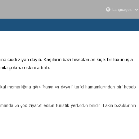
 ciddi ziyan dəyib. Kaşıların bəzi hissələri ən kiçik bir toxunuşla
lə çökmə riskini artırıb.
nikal memarlığına görə İranın ən dəyərli tarixi hamamlarından biri hesab
nda ən çox ziyarət edilən turistik yerlərdən biridir. Lakin bəzəklərinin